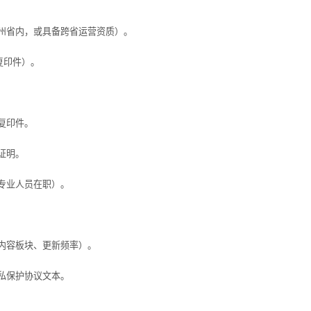
省内，或具备跨省运营资质）。
复印件）。
复印件。
证明。
专业人员在职）。
内容板块、更新频率）。
私保护协议文本。