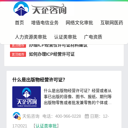
首页
>
认证类审批
首页
增值电信业务
网络文化审批
互联网医药
人力资源类审批
认证类审批
广电资质
办理ICP经营性许可证材料建议
置顶推荐
如何办理ICP经营许可证
置顶推荐
什么是出版物经营许可证？
什么是出版物经营许可证？经营或者从
事已出版的音像、图书、报纸、期刊等
出版物零售或者批发兼零售的个体或者
企业，需要办理出版物经营许可证。目
前互联网经营出版物经营的企业较多，
天佑咨询
电话：400-966-0228
日期：12-
多为入驻第三方平台。入驻第三方平
17/2021
【
认证类审批
】
台，应平台方要求需要上传电子版出版