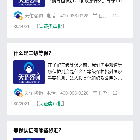
了解等级保护2.0到底是什么。等保1.0回
顾在开始讲等保2.0之前，让我们先回顾
一下等保1.0。等保1.0发布距今已经有
天佑咨询
电话：400-966-0228
日期：12-
10多年的时间，在这些日子里，网络安
30/2021
【
认证类审批
】
全也越来越被人们所重视。在1.0的初
期，企业只要有安全意识，能开始做等
保，开始测评就已经很不错了；到了中
期，整体防护，渗透测试，合规开始等
什么是三级等保？
于安全。行业等级保护全面开展，等保
开始逐渐的深入人心；再到......
在了解三级等保之前，我们需要知道等
级保护到底是什么？等级保护指对国家
重要信息、法人和其他组织及公民的专
有信息以及公开信息和存储、传输、处
理这些信息的信息系统分等级实行安全
天佑咨询
电话：400-966-0228
日期：12-
保护，对信息系统中使用的信息安全产
30/2021
【
认证类审批
】
品实行按等级管理，对信息系统中发生
的信息安全事件分等级响应、处置。我
国实行网络安全等级保护制度，等级保
护对象分为五个级别，由一到五级别逐
等保认证有哪些标准？
渐升高，每一个级别的要求存在差异，
级别越高，要求越严格。第一......