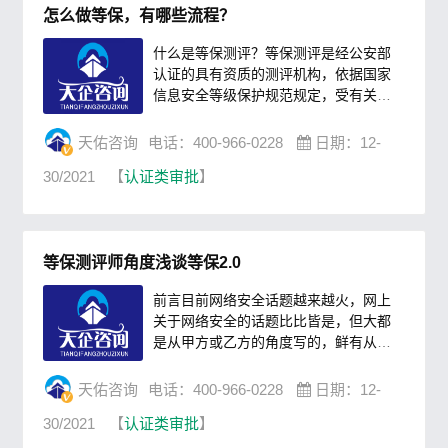
怎么做等保，有哪些流程？
施配置情况；二是系统整体测评，主要
测评分析信息系统的整体安全性......
什么是等保测评？等保测评是经公安部
认证的具有资质的测评机构，依据国家
信息安全等级保护规范规定，受有关单
位委托，按照有关管理规范和技术标
准，对信息系统安全等级保护状况进行
天佑咨询
电话：400-966-0228
日期：12-
检测评估的活动。为什么要做等保测
30/2021
【
认证类审批
】
评？很多企业不明白为什么要花费巨额
资金来做等级保护测评，做完等保测
评，表明企业在信息安全等级保护、风
险控制和系统整体化建设方面，得到了
等保测评师角度浅谈等保2.0
权威机构的认可，标志着平台在网络攻
击防范能力、内部系统和制度的完善......
前言目前网络安全话题越来越火，网上
关于网络安全的话题比比皆是，但大都
是从甲方或乙方的角度写的，鲜有从测
评机构的角度分析和总结，因此，本文
将从一个6年的测评工作角度进行探讨和
天佑咨询
电话：400-966-0228
日期：12-
分析当前网络安全行业的问题，并窃以
30/2021
【
认证类审批
】
展望未来网络安全行业的发展趋势。以
下仅为笔者个人意见，不代表任何机