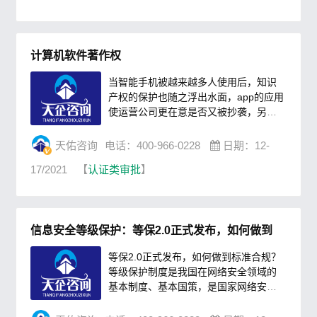
物经营许可证，才可以入驻平台批发或
者零售经营该业务。出版物经营许可证
是否可以做互联网销售？答：可以解
计算机软件著作权
读：互联网是一个新兴行业，从出现到
发展至目前，本质上也就是10年的......
当智能手机被越来越多人使用后，知识
产权的保护也随之浮出水面，app的应用
使运营公司更在意是否又被抄袭，另外
软件著作权申请是申请国家高新、项目
补贴、软件退税等等必备的条件；上线
天佑咨询
电话：400-966-0228
日期：12-
应用商店，也会被提交计算机软件著作
17/2021
【
认证类审批
】
权证明，那么到底什么是计算机软件著
作权呢：计算机软件著作权是指软件的
开发者或者其他权利人依据有关著作权
法律的规定，对于软件作品所享有的各
信息安全等级保护：等保2.0正式发布，如何做到
项专有权利。就权利的性质而言，它属
于一种民事权利，具备民事权......
等保2.0正式发布，如何做到标准合规？
等级保护制度是我国在网络安全领域的
基本制度、基本国策，是国家网络安全
意志的体现。《网络安全法》出台后，
等级保护制度更是提升到了法律层面，