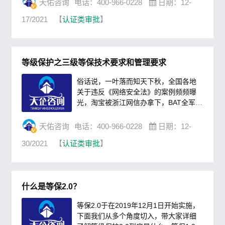
天佑咨询
电话：400-966-0228
日期：12-
等保2.0在1.0的基础上，更加注重全方位
17/2021
【
认证类审批
】
主动防御、动态防御、整体防控和精准
防护，除了基本要求外，还增加了对云
计算、移动互联、物联网、工业控制和
大数据等对象全覆盖。等保2.0标准的发
等级保护之三级等保技术要求和管理要求
布，对加强中国网络安全保障工作，提
升网络安全保护能力具......
俗话说，一叶落而知天下秋，全国各地
关于违反《网络安全法》的案例频频曝
光，淘宝被浙江网信办拿下，BAT全军覆
灭……由此可见，在网络安全法的框架
下，各地区主管部门的执法行动已全面
天佑咨询
电话：400-966-0228
日期：12-
提速，各网络运营的主要负责人、网络
30/2021
【
认证类审批
】
安全相关负责人务必重视网络安全，抓
紧落实自己要履行的网络安全义务（开
展等级保护工作，查漏补缺），切忌观
望，网络安全法离你并不遥远，等到警
什么是等保2.0？
察叔叔请你“喝茶”就不太好了！安全无小
事 合规要先行安全无......
等保2.0于在2019年12月1日开始实施，
下面我们从多个角度切入，带大家详细