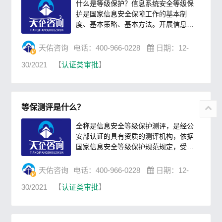
什么是等级保护？信息系统安全等级保
护是国家信息安全保障工作的基本制
度、基本策略、基本方法。开展信息系
统安全等级保护工作不仅是加强国家信
息安全保障工作的重要内容，也是一项
天佑咨询
电话：400-966-0228
日期：12-
事关国家安全、社会稳定的政治任务。
30/2021
【
认证类审批
】
信息系统安全等级保护测评工作是指测
评机构依据国家信息安全等级保护制度
规定，按照有关管理规范和技术标准，
对未涉及国家秘密的信息系统安全等级
等保测评是什么？
保护状况进行检测评估的活动。公安机
关等安全监管部门进行信息安全......
全称是信息安全等级保护测评，是经公
安部认证的具有资质的测评机构，依据
国家信息安全等级保护规范规定，受有
关单位委托，按照有关管理规范和技术
标准，对信息系统安全等级保护状况进
天佑咨询
电话：400-966-0228
日期：12-
行检测评估的活动。测评基本内容对信
30/2021
【
认证类审批
】
息系统安全等级保护状况进行测试评
估，应包括两个方面的内容：一是安全
控制测评，主要测评信息安全等级保护
要求的基本安全控制在信息系统中的实